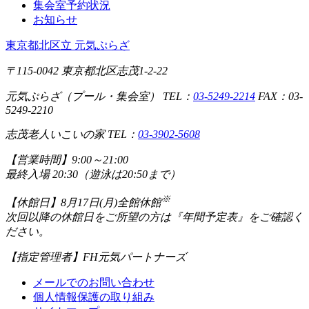
集会室予約状況
お知らせ
東京都北区立 元気ぷらざ
〒115-0042 東京都北区志茂1-2-22
元気ぷらざ（プール・集会室） TEL：
03-5249-2214
FAX：03-
5249-2210
志茂老人いこいの家 TEL：
03-3902-5608
【営業時間】
9:00～21:00
最終入場 20:30（遊泳は20:50まで）
※
【休館日】
8月17日(月)全館休館
次回以降の休館日をご所望の方は『年間予定表』をご確認く
ださい。
【指定管理者】
FH元気パートナーズ
メールでのお問い合わせ
個人情報保護の取り組み