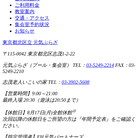
ご利用料金
教室案内
交通・アクセス
集会室予約状況
お知らせ
東京都北区立 元気ぷらざ
〒115-0042 東京都北区志茂1-2-22
元気ぷらざ（プール・集会室） TEL：
03-5249-2214
FAX：03-
5249-2210
志茂老人いこいの家 TEL：
03-3902-5608
【営業時間】
9:00～21:00
最終入場 20:30（遊泳は20:50まで）
※
【休館日】
8月17日(月)全館休館
次回以降の休館日をご所望の方は『年間予定表』をご確認く
ださい。
【指定管理者】
FH元気パートナーズ