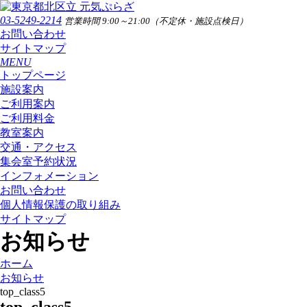
03-5249-2214
営業時間 9:00～21:00（不定休・施設点検日）
お問い合わせ
サイトマップ
MENU
トップページ
施設案内
ご利用案内
ご利用料金
教室案内
交通・アクセス
集会室予約状況
インフォメーション
お問い合わせ
個人情報保護の取り組み
サイトマップ
お知らせ
ホーム
お知らせ
top_class5