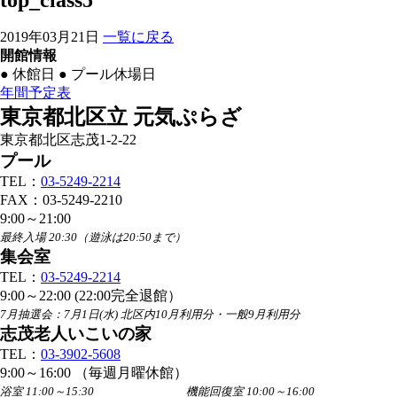
top_class5
2019年03月21日
一覧に戻る
開館情報
●
休館日
●
プール休場日
年間予定表
東京都北区立 元気ぷらざ
東京都北区志茂1-2-22
プール
TEL：
03-5249-2214
FAX：03-5249-2210
9:00～21:00
最終入場 20:30（遊泳は20:50まで）
集会室
TEL：
03-5249-2214
9:00～22:00 (22:00完全退館）
7月抽選会：7月1日(水) 北区内10月利用分・一般9月利用分
志茂老人いこいの家
TEL：
03-3902-5608
9:00～16:00 （毎週月曜休館）
浴室 11:00～15:30 機能回復室 10:00～16:00