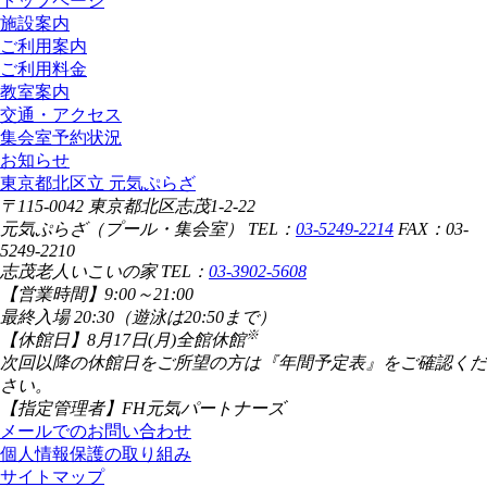
トップページ
施設案内
ご利用案内
ご利用料金
教室案内
交通・アクセス
集会室予約状況
お知らせ
東京都北区立 元気ぷらざ
〒115-0042 東京都北区志茂1-2-22
元気ぷらざ（プール・集会室） TEL：
03-5249-2214
FAX：03-
5249-2210
志茂老人いこいの家 TEL：
03-3902-5608
【営業時間】
9:00～21:00
最終入場 20:30（遊泳は20:50まで）
※
【休館日】
8月17日(月)全館休館
次回以降の休館日をご所望の方は『年間予定表』をご確認くだ
さい。
【指定管理者】
FH元気パートナーズ
メールでのお問い合わせ
個人情報保護の取り組み
サイトマップ