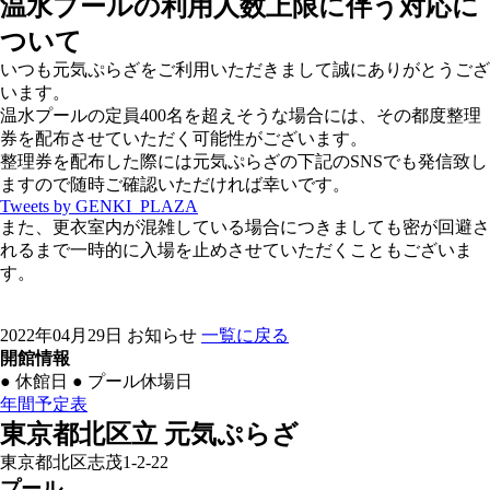
温水プールの利用人数上限に伴う対応に
ついて
いつも元気ぷらざをご利用いただきまして誠にありがとうござ
います。
温水プールの定員400名を超えそうな場合には、その都度整理
券を配布させていただく可能性がございます。
整理券を配布した際には元気ぷらざの下記のSNSでも発信致し
ますので随時ご確認いただければ幸いです。
Tweets by GENKI_PLAZA
また、更衣室内が混雑している場合につきましても密が回避さ
れるまで一時的に入場を止めさせていただくこともございま
す。
2022年04月29日
お知らせ
一覧に戻る
開館情報
●
休館日
●
プール休場日
年間予定表
東京都北区立 元気ぷらざ
東京都北区志茂1-2-22
プール