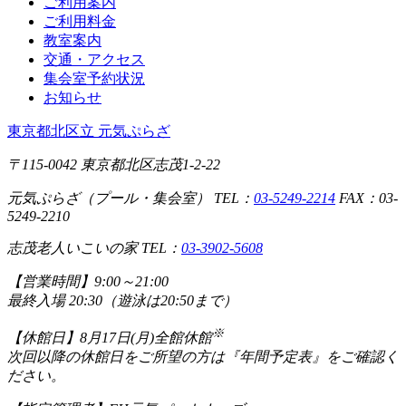
ご利用案内
ご利用料金
教室案内
交通・アクセス
集会室予約状況
お知らせ
東京都北区立 元気ぷらざ
〒115-0042 東京都北区志茂1-2-22
元気ぷらざ（プール・集会室） TEL：
03-5249-2214
FAX：03-
5249-2210
志茂老人いこいの家 TEL：
03-3902-5608
【営業時間】
9:00～21:00
最終入場 20:30（遊泳は20:50まで）
※
【休館日】
8月17日(月)全館休館
次回以降の休館日をご所望の方は『年間予定表』をご確認く
ださい。