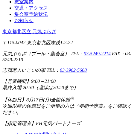
教室案内
交通・アクセス
集会室予約状況
お知らせ
東京都北区立 元気ぷらざ
〒115-0042 東京都北区志茂1-2-22
元気ぷらざ（プール・集会室） TEL：
03-5249-2214
FAX：03-
5249-2210
志茂老人いこいの家 TEL：
03-3902-5608
【営業時間】
9:00～21:00
最終入場 20:30（遊泳は20:50まで）
※
【休館日】
8月17日(月)全館休館
次回以降の休館日をご所望の方は『年間予定表』をご確認く
ださい。
【指定管理者】
FH元気パートナーズ