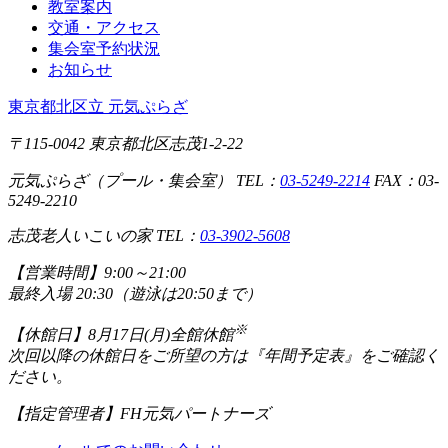
教室案内
交通・アクセス
集会室予約状況
お知らせ
東京都北区立 元気ぷらざ
〒115-0042 東京都北区志茂1-2-22
元気ぷらざ（プール・集会室） TEL：
03-5249-2214
FAX：03-
5249-2210
志茂老人いこいの家 TEL：
03-3902-5608
【営業時間】
9:00～21:00
最終入場 20:30（遊泳は20:50まで）
※
【休館日】
8月17日(月)全館休館
次回以降の休館日をご所望の方は『年間予定表』をご確認く
ださい。
【指定管理者】
FH元気パートナーズ