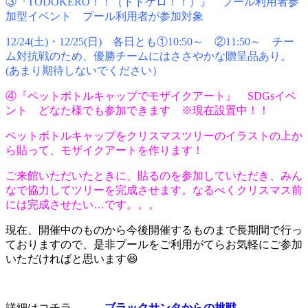
③『TODOKERO！！（トドケロ！！）』 プール利用者参
加型イベント プール利用者が参加対象
12/24(土)・12/25(日) 各日とも①10:50～ ②11:50～ チー
ム対抗戦のため、優勝チームにはささやかな贈呈品あり。
(あまり期待しないでください）
④『ペットボトルキャップでモザイクアート』 SDGsイベ
ント どなた様でも参加できます ※現在設置中！！
ペットボトルキャップをクリスマスツリーのイラストの上か
ら貼って、モザイクアートを作ります！
ご来館いただいたときに、貼るのを参加していただき、みん
なで協力してツリーを完成させます。なるべくクリスマス前
には完成させたい…です。。。
現在、開催中のものから今後開催するものまで長期間で行っ
ておりますので、是非プールをご利用がてらお気軽にご参加
いただければと思います😆
詳細はコチラ →
ブラックサンタからの挑戦