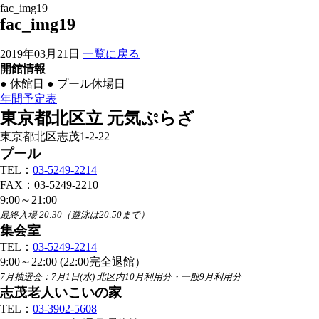
fac_img19
fac_img19
2019年03月21日
一覧に戻る
開館情報
●
休館日
●
プール休場日
年間予定表
東京都北区立 元気ぷらざ
東京都北区志茂1-2-22
プール
TEL：
03-5249-2214
FAX：03-5249-2210
9:00～21:00
最終入場 20:30（遊泳は20:50まで）
集会室
TEL：
03-5249-2214
9:00～22:00 (22:00完全退館）
7月抽選会：7月1日(水) 北区内10月利用分・一般9月利用分
志茂老人いこいの家
TEL：
03-3902-5608