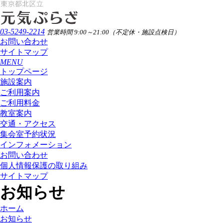
03-5249-2214
営業時間 9:00～21:00（不定休・施設点検日）
お問い合わせ
サイトマップ
MENU
トップページ
施設案内
ご利用案内
ご利用料金
教室案内
交通・アクセス
集会室予約状況
インフォメーション
お問い合わせ
個人情報保護の取り組み
サイトマップ
お知らせ
ホーム
お知らせ