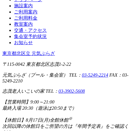
施設案内
ご利用案内
ご利用料金
教室案内
交通・アクセス
集会室予約状況
お知らせ
東京都北区立 元気ぷらざ
〒115-0042 東京都北区志茂1-2-22
元気ぷらざ（プール・集会室） TEL：
03-5249-2214
FAX：03-
5249-2210
志茂老人いこいの家 TEL：
03-3902-5608
【営業時間】
9:00～21:00
最終入場 20:30（遊泳は20:50まで）
※
【休館日】
8月17日(月)全館休館
次回以降の休館日をご所望の方は『年間予定表』をご確認く