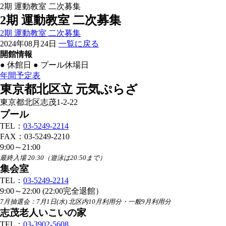
2期 運動教室 二次募集
2期 運動教室 二次募集
2期 運動教室 二次募集
2024年08月24日
一覧に戻る
開館情報
●
休館日
●
プール休場日
年間予定表
東京都北区立 元気ぷらざ
東京都北区志茂1-2-22
プール
TEL：
03-5249-2214
FAX：03-5249-2210
9:00～21:00
最終入場 20:30（遊泳は20:50まで）
集会室
TEL：
03-5249-2214
9:00～22:00 (22:00完全退館）
7月抽選会：7月1日(水) 北区内10月利用分・一般9月利用分
志茂老人いこいの家
TEL：
03-3902-5608